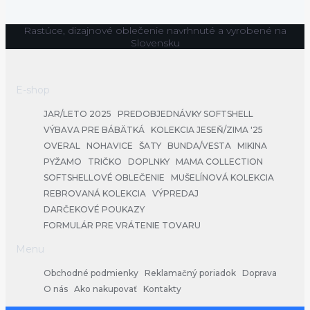
Rastúce, dizajnové oblečenie navrhnuté a vyrobené na
Slovensku
E-shop
JAR/LETO 2025
PREDOBJEDNÁVKY SOFTSHELL
VÝBAVA PRE BÁBÄTKÁ
KOLEKCIA JESEŇ/ZIMA '25
OVERAL
NOHAVICE
ŠATY
BUNDA/VESTA
MIKINA
PYŽAMO
TRIČKO
DOPLNKY
MAMA COLLECTION
SOFTSHELLOVÉ OBLEČENIE
MUŠELÍNOVÁ KOLEKCIA
REBROVANÁ KOLEKCIA
VÝPREDAJ
DARČEKOVÉ POUKAZY
FORMULÁR PRE VRÁTENIE TOVARU
Menu
Obchodné podmienky
Reklamačný poriadok
Doprava
O nás
Ako nakupovať
Kontakty