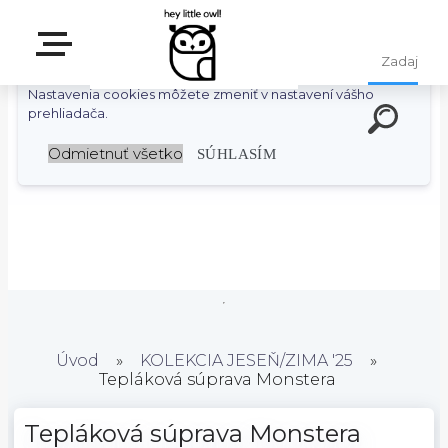
S cieľom uľahčiť užívateľom používať naše webové stránky
využívame cookies. Používaním našich stránok súhlasíte s
ukladaním súborov cookie na vašom počítači / zariadení.
Nastavenia cookies môžete zmeniť v nastavení vášho
prehliadača.
Odmietnuť všetko
SÚHLASÍM
Úvod
»
KOLEKCIA JESEŇ/ZIMA '25
»
Tepláková súprava Monstera
Tepláková súprava Monstera