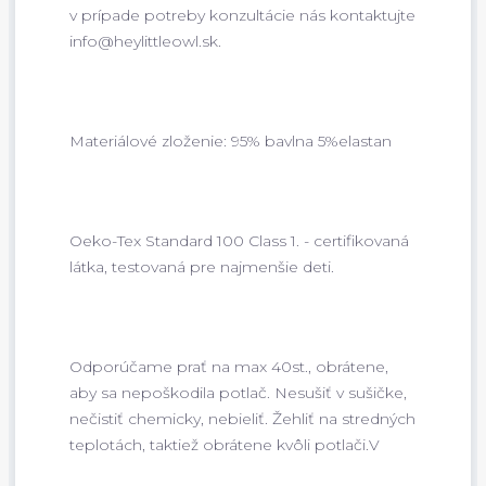
v prípade potreby konzultácie nás kontaktujte
info@heylittleowl.sk.
Materiálové zloženie: 95% bavlna 5%elastan
Oeko-Tex Standard 100 Class 1. - certifikovaná
látka, testovaná pre najmenšie deti.
Odporúčame prať na max 40st., obrátene,
aby sa nepoškodila potlač. Nesušiť v sušičke,
nečistiť chemicky, nebieliť. Žehliť na stredných
teplotách, taktiež obrátene kvôli potlači.V