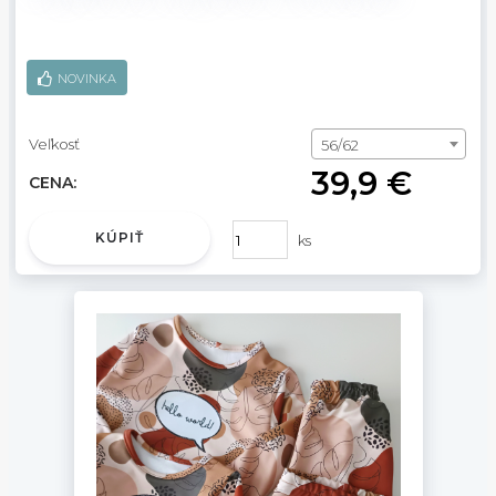
NOVINKA
Veľkosť
56/62
39,9 €
CENA:
KÚPIŤ
ks